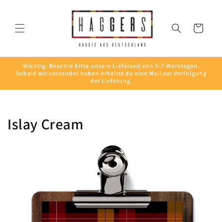
Direkt
zum
Inhalt
Warenkorb
Wichtig: Beachte bitte unsere Lieferzeit von 5-7 Werktagen.
Sobald wir versendet haben erhältst du eine Mail zur Verfolgung
der Lieferung.
Islay Cream